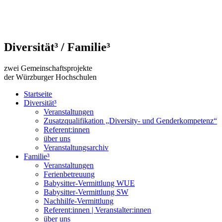
Diversität³ / Familie³
zwei Gemeinschaftsprojekte
der Würzburger Hochschulen
Startseite
Diversität³
Veranstaltungen
Zusatzqualifikation „Diversity- und Gender­kompetenz“
Referent:innen
über uns
Veranstaltungsarchiv
Familie³
Veranstaltungen
Ferienbetreuung
Babysitter-Vermittlung WUE
Babysitter-Vermittlung SW
Nachhilfe-Vermittlung
Referent:innen | Veranstalter:innen
über uns